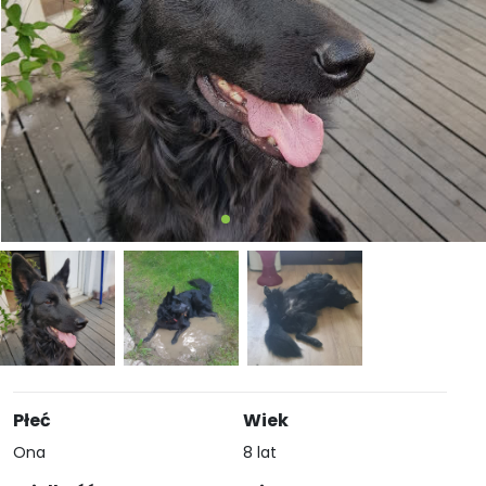
Płeć
Wiek
Ona
8 lat