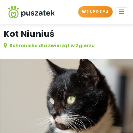
WESPRZYJ
Kot Niuniuś
Schronisko dla zwierząt w Zgierzu