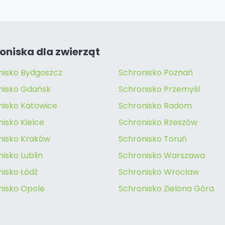
oniska dla zwierząt
nisko Bydgoszcz
Schronisko Poznań
nisko Gdańsk
Schronisko Przemyśl
nisko Katowice
Schronisko Radom
isko Kielce
Schronisko Rzeszów
nisko Kraków
Schronisko Toruń
isko Lublin
Schronisko Warszawa
nisko Łódź
Schronisko Wrocław
nisko Opole
Schronisko Zielona Góra