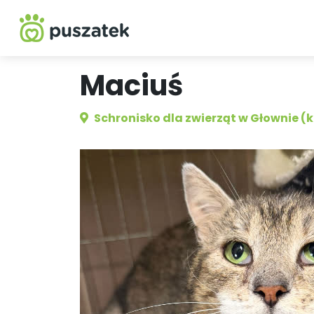
Maciuś
Schronisko dla zwierząt w Głownie (k.