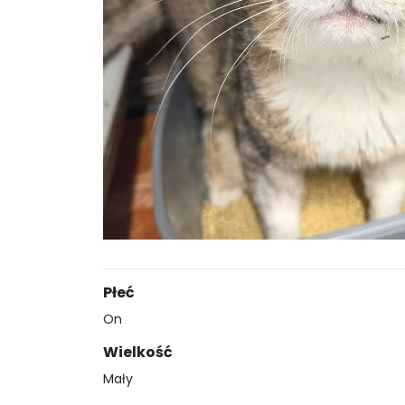
Płeć
On
Wielkość
Mały