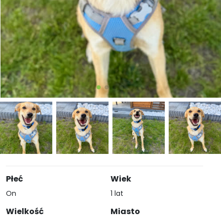
Płeć
Wiek
On
1 lat
Wielkość
Miasto