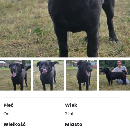
Płeć
Wiek
On
2 lat
Wielkość
Miasto