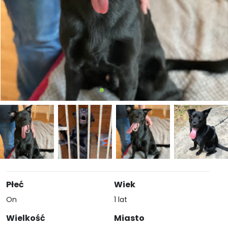
Płeć
Wiek
On
1 lat
Wielkość
Miasto