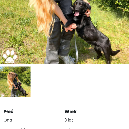
Płeć
Wiek
Ona
3 lat