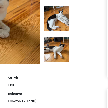
Wiek
1 lat
Miasto
Głowno (k. Łodzi)