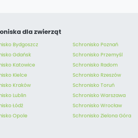
oniska dla zwierząt
nisko Bydgoszcz
Schronisko Poznań
nisko Gdańsk
Schronisko Przemyśl
nisko Katowice
Schronisko Radom
isko Kielce
Schronisko Rzeszów
nisko Kraków
Schronisko Toruń
isko Lublin
Schronisko Warszawa
nisko Łódź
Schronisko Wrocław
nisko Opole
Schronisko Zielona Góra