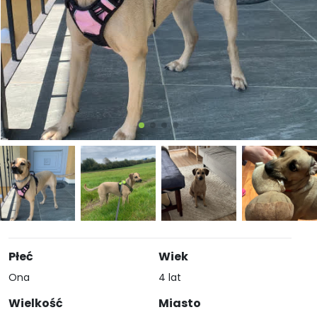
Płeć
Wiek
Ona
4 lat
Wielkość
Miasto