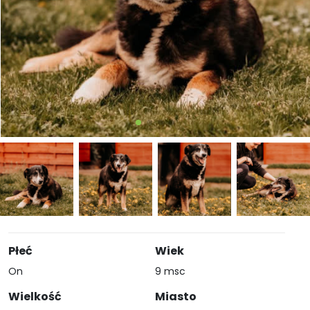
Płeć
Wiek
On
9 msc
Wielkość
Miasto