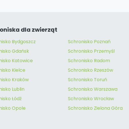
oniska dla zwierząt
nisko Bydgoszcz
Schronisko Poznań
nisko Gdańsk
Schronisko Przemyśl
nisko Katowice
Schronisko Radom
isko Kielce
Schronisko Rzeszów
nisko Kraków
Schronisko Toruń
isko Lublin
Schronisko Warszawa
nisko Łódź
Schronisko Wrocław
nisko Opole
Schronisko Zielona Góra