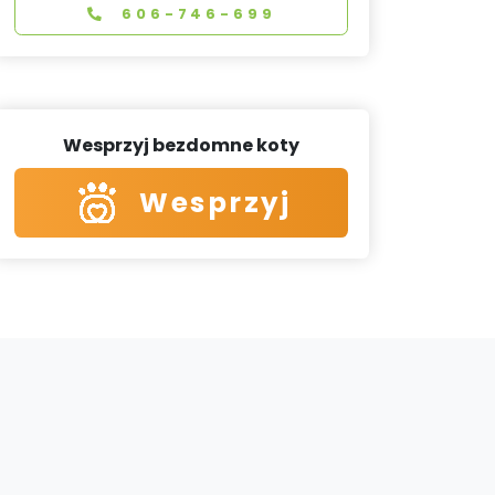
606-746-699
Wesprzyj bezdomne koty
Wesprzyj