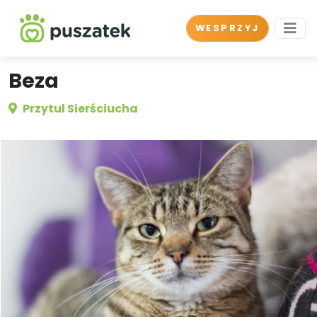
WESPRZYJ
Beza
Przytul Sierściucha