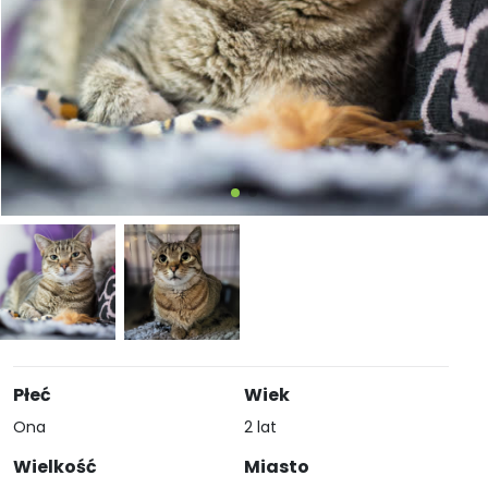
Płeć
Wiek
Ona
2 lat
Wielkość
Miasto