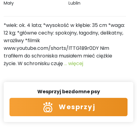
Mały
Lublin
*wiek: ok. 4 lata; *wysokość w kłębie: 35 cm *waga:
12 kg; *główne cechy: spokojny, łagodny, delikatny,
wrażliwy *filmik
www.youtube.com/shorts/lTTG1B9r0DY Nim
trafiłem do schroniska musiałem mieć ciężkie
życie. W schronisku czuję
... więcej
Wesprzyj bezdomne psy
Wesprzyj