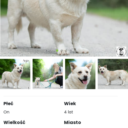
Płeć
Wiek
On
4 lat
Wielkość
Miasto