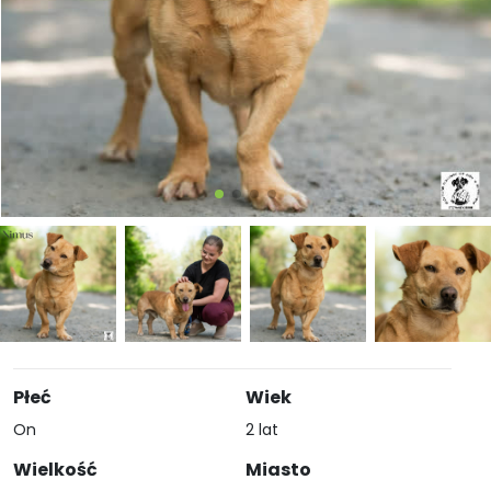
Płeć
Wiek
On
2 lat
Wielkość
Miasto