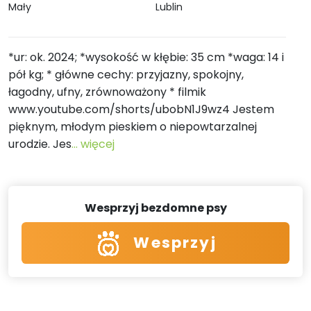
Mały
Lublin
*ur: ok. 2024; *wysokość w kłębie: 35 cm *waga: 14 i
pół kg; * główne cechy: przyjazny, spokojny,
łagodny, ufny, zrównoważony * filmik
www.youtube.com/shorts/ubobN1J9wz4 Jestem
pięknym, młodym pieskiem o niepowtarzalnej
urodzie. Jes
... więcej
Wesprzyj bezdomne psy
Wesprzyj