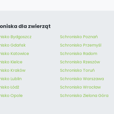
oniska dla zwierząt
nisko Bydgoszcz
Schronisko Poznań
nisko Gdańsk
Schronisko Przemyśl
nisko Katowice
Schronisko Radom
isko Kielce
Schronisko Rzeszów
nisko Kraków
Schronisko Toruń
isko Lublin
Schronisko Warszawa
nisko Łódź
Schronisko Wrocław
nisko Opole
Schronisko Zielona Góra