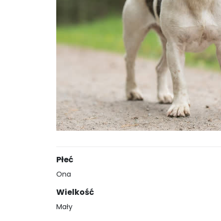
Płeć
Ona
Wielkość
Mały