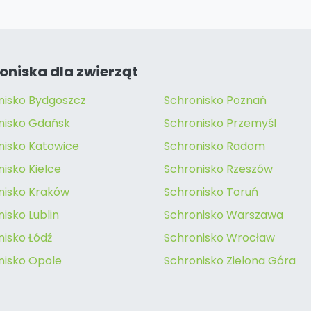
oniska dla zwierząt
nisko Bydgoszcz
Schronisko Poznań
nisko Gdańsk
Schronisko Przemyśl
nisko Katowice
Schronisko Radom
isko Kielce
Schronisko Rzeszów
nisko Kraków
Schronisko Toruń
isko Lublin
Schronisko Warszawa
nisko Łódź
Schronisko Wrocław
nisko Opole
Schronisko Zielona Góra