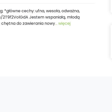
1 kg; *główne cechy: ufna, wesoła, odważna,
ts/2T9f2VolGdA Jestem wspaniałą, młodą
i chętna do zawierania nowy
... więcej