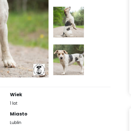
Wiek
1 lat
Miasto
Lublin