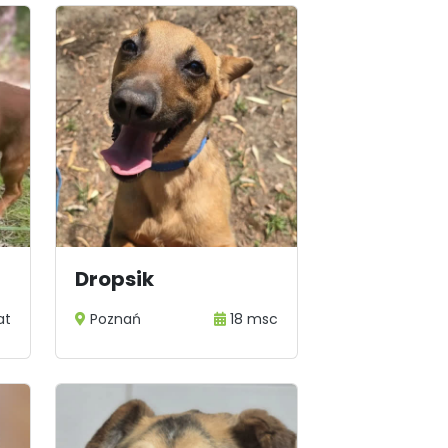
Dropsik
at
Poznań
18 msc