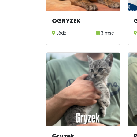
1
OGRYZEK
Lódź
3 msc
Gryzek