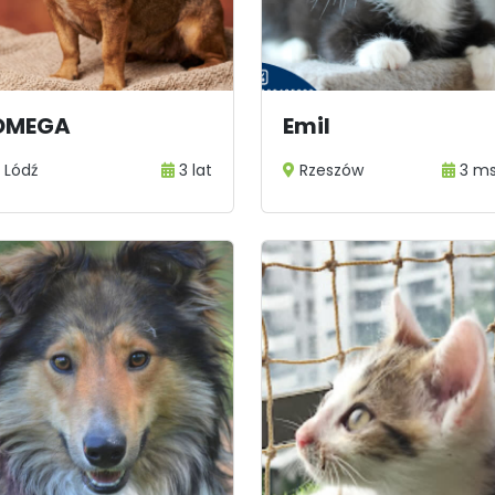
OMEGA
Emil
Lódź
3 lat
Rzeszów
3 m