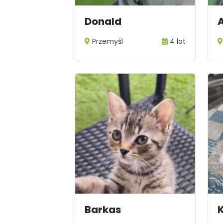
Donald
Przemyśl
4 lat
Barkas