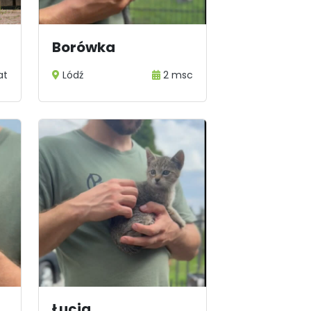
Borówka
at
Lódź
2 msc
Łucja