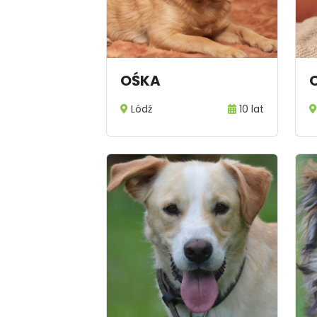
OŚKA
Lódź
10 lat