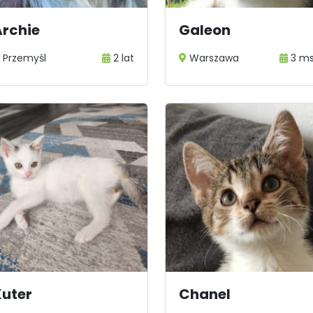
Archie
Galeon
Przemyśl
2 lat
Warszawa
3 m
Kuter
Chanel