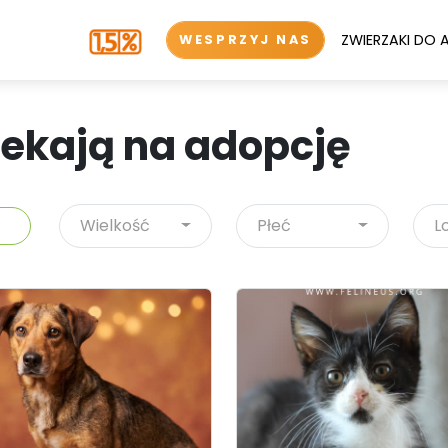
ZWIERZAKI DO 
WESPRZYJ NAS
zekają na adopcję
Wielkość
Płeć
L