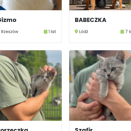
2
...
110
Gizmo
BABECZKA
Rzeszów
1 lat
Lódź
7 l
Porzeczka
Szafir