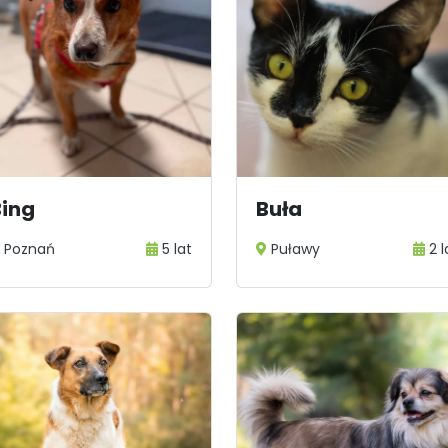
Bing
Buła
Poznań
5 lat
Puławy
2 l