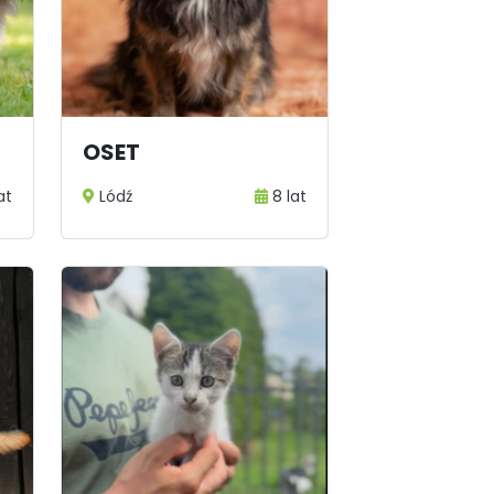
OSET
at
Lódź
8 lat