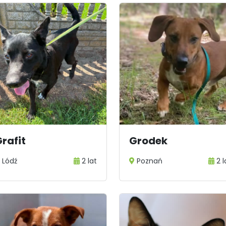
rafit
Grodek
Lódź
2 lat
Poznań
2 l