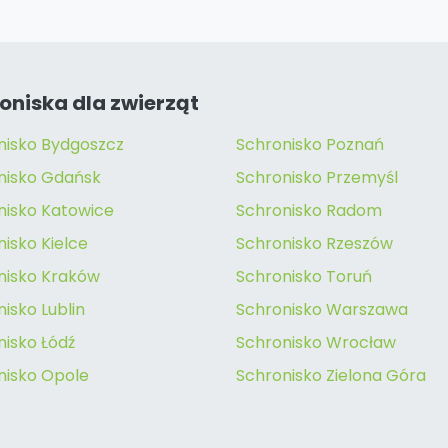
oniska dla zwierząt
nisko Bydgoszcz
Schronisko Poznań
nisko Gdańsk
Schronisko Przemyśl
nisko Katowice
Schronisko Radom
isko Kielce
Schronisko Rzeszów
nisko Kraków
Schronisko Toruń
isko Lublin
Schronisko Warszawa
nisko Łódź
Schronisko Wrocław
nisko Opole
Schronisko Zielona Góra