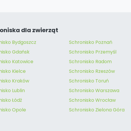
oniska dla zwierząt
nisko Bydgoszcz
Schronisko Poznań
nisko Gdańsk
Schronisko Przemyśl
nisko Katowice
Schronisko Radom
isko Kielce
Schronisko Rzeszów
nisko Kraków
Schronisko Toruń
isko Lublin
Schronisko Warszawa
nisko Łódź
Schronisko Wrocław
nisko Opole
Schronisko Zielona Góra