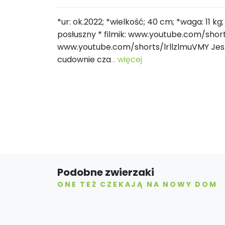
*ur: ok.2022; *wielkość; 40 cm; *waga: 11 kg
posłuszny * filmik: www.youtube.com/sh
www.youtube.com/shorts/lrllzlmuVMY Je
cudownie cza
... więcej
Podobne zwierzaki
ONE TEŻ CZEKAJĄ NA NOWY DOM