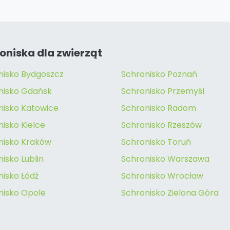
oniska dla zwierząt
nisko Bydgoszcz
Schronisko Poznań
nisko Gdańsk
Schronisko Przemyśl
nisko Katowice
Schronisko Radom
isko Kielce
Schronisko Rzeszów
nisko Kraków
Schronisko Toruń
isko Lublin
Schronisko Warszawa
nisko Łódź
Schronisko Wrocław
nisko Opole
Schronisko Zielona Góra