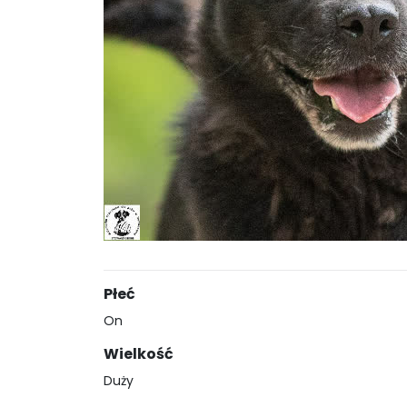
Płeć
On
Wielkość
Duży