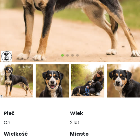
Płeć
Wiek
On
2 lat
Wielkość
Miasto