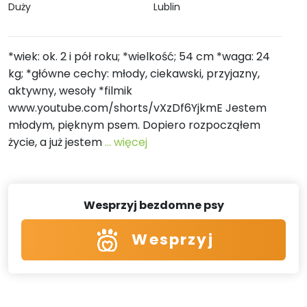
Duży
Lublin
*wiek: ok. 2 i pół roku; *wielkość; 54 cm *waga: 24
kg; *główne cechy: młody, ciekawski, przyjazny,
aktywny, wesoły *filmik
www.youtube.com/shorts/vXzDf6YjkmE Jestem
młodym, pięknym psem. Dopiero rozpocząłem
życie, a już jestem
... więcej
Wesprzyj bezdomne psy
Wesprzyj