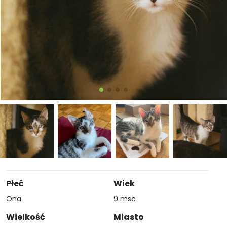
Płeć
Wiek
Ona
9 msc
Wielkość
Miasto