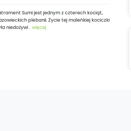
atrament Sumi jest jednym z czterech kociąt,
mazowieckich plebanii. Życie tej maleńkiej kociczki
yła niedożywi
... więcej