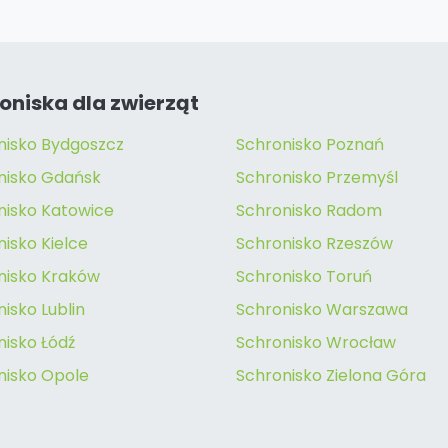
oniska dla zwierząt
nisko Bydgoszcz
Schronisko Poznań
nisko Gdańsk
Schronisko Przemyśl
nisko Katowice
Schronisko Radom
isko Kielce
Schronisko Rzeszów
nisko Kraków
Schronisko Toruń
isko Lublin
Schronisko Warszawa
nisko Łódź
Schronisko Wrocław
nisko Opole
Schronisko Zielona Góra