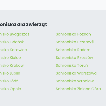
oniska dla zwierząt
nisko Bydgoszcz
Schronisko Poznań
nisko Gdańsk
Schronisko Przemyśl
nisko Katowice
Schronisko Radom
isko Kielce
Schronisko Rzeszów
nisko Kraków
Schronisko Toruń
isko Lublin
Schronisko Warszawa
nisko Łódź
Schronisko Wrocław
nisko Opole
Schronisko Zielona Góra