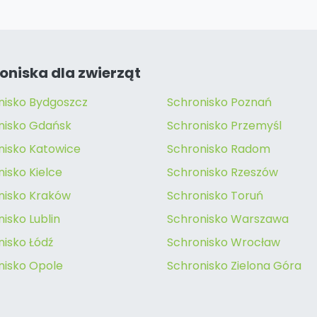
oniska dla zwierząt
nisko Bydgoszcz
Schronisko Poznań
nisko Gdańsk
Schronisko Przemyśl
nisko Katowice
Schronisko Radom
isko Kielce
Schronisko Rzeszów
nisko Kraków
Schronisko Toruń
isko Lublin
Schronisko Warszawa
nisko Łódź
Schronisko Wrocław
nisko Opole
Schronisko Zielona Góra