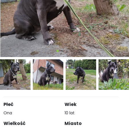
Płeć
Wiek
Ona
10 lat
Wielkość
Miasto