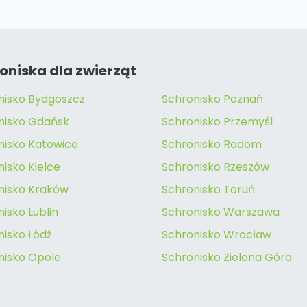
oniska dla zwierząt
nisko Bydgoszcz
Schronisko Poznań
nisko Gdańsk
Schronisko Przemyśl
nisko Katowice
Schronisko Radom
isko Kielce
Schronisko Rzeszów
nisko Kraków
Schronisko Toruń
isko Lublin
Schronisko Warszawa
nisko Łódź
Schronisko Wrocław
nisko Opole
Schronisko Zielona Góra