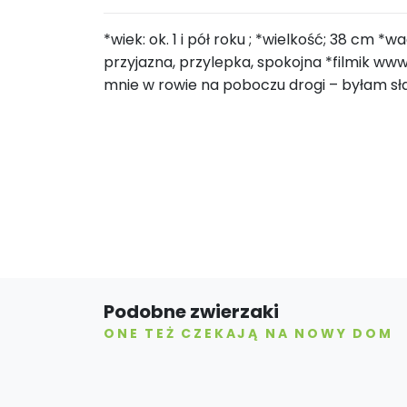
*wiek: ok. 1 i pół roku ; *wielkość; 38 cm *
przyjazna, przylepka, spokojna *filmik w
mnie w rowie na poboczu drogi – byłam sł
Podobne zwierzaki
ONE TEŻ CZEKAJĄ NA NOWY DOM