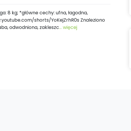
waga: 8 kg; *główne cechy: ufna, łagodna,
ww.youtube.com/shorts/YoKejZrhR0s Znaleziono
aba, odwodniona, zakleszc
... więcej