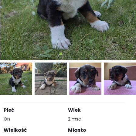
Płeć
Wiek
On
2 msc
Wielkość
Miasto