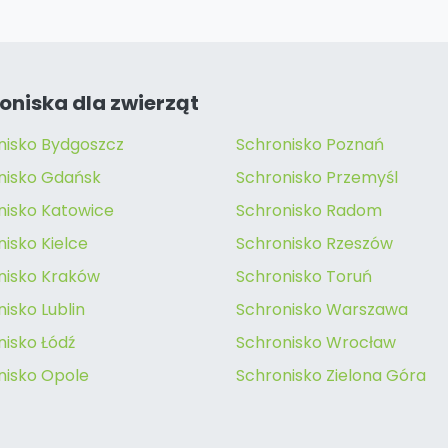
oniska dla zwierząt
nisko Bydgoszcz
Schronisko Poznań
nisko Gdańsk
Schronisko Przemyśl
nisko Katowice
Schronisko Radom
isko Kielce
Schronisko Rzeszów
nisko Kraków
Schronisko Toruń
isko Lublin
Schronisko Warszawa
nisko Łódź
Schronisko Wrocław
nisko Opole
Schronisko Zielona Góra