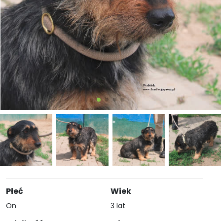
Płeć
Wiek
On
3 lat