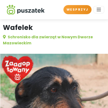
WESPRZYJ
Wafelek
Schronisko dla zwierząt w Nowym Dworze
Mazowieckim