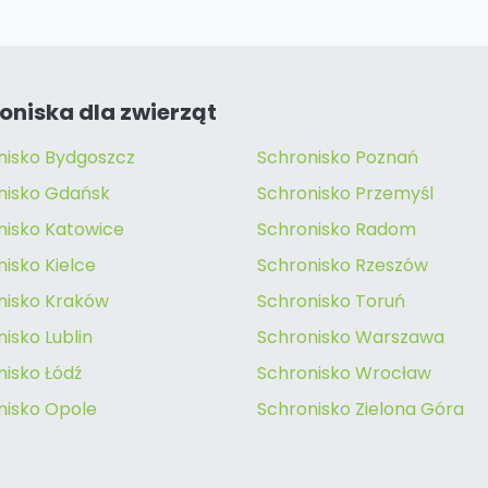
oniska dla zwierząt
nisko Bydgoszcz
Schronisko Poznań
nisko Gdańsk
Schronisko Przemyśl
nisko Katowice
Schronisko Radom
isko Kielce
Schronisko Rzeszów
nisko Kraków
Schronisko Toruń
isko Lublin
Schronisko Warszawa
nisko Łódź
Schronisko Wrocław
nisko Opole
Schronisko Zielona Góra