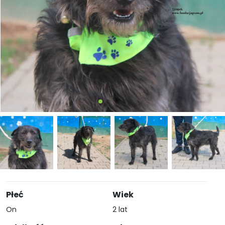
Płeć
Wiek
On
2 lat