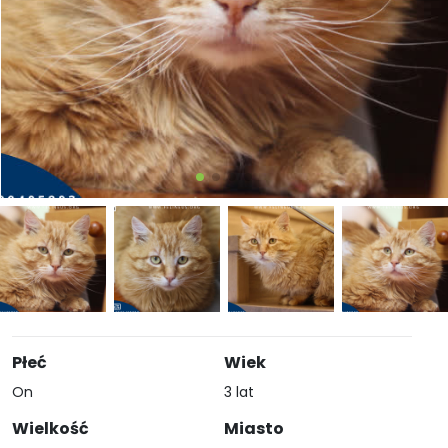
Płeć
Wiek
On
3 lat
Wielkość
Miasto