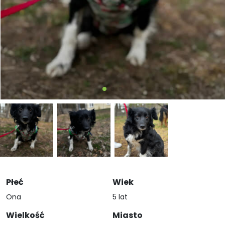
Płeć
Wiek
Ona
5 lat
Wielkość
Miasto