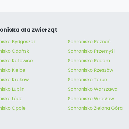
oniska dla zwierząt
nisko Bydgoszcz
Schronisko Poznań
nisko Gdańsk
Schronisko Przemyśl
nisko Katowice
Schronisko Radom
isko Kielce
Schronisko Rzeszów
nisko Kraków
Schronisko Toruń
isko Lublin
Schronisko Warszawa
nisko Łódź
Schronisko Wrocław
nisko Opole
Schronisko Zielona Góra