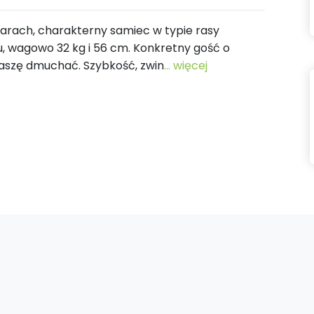
iarach, charakterny samiec w typie rasy
u, wagowo 32 kg i 56 cm. Konkretny gość o
kaszę dmuchać. Szybkość, zwin
... więcej