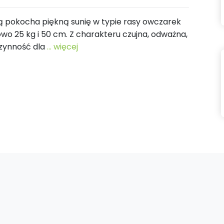
ią pokocha piękną sunię w typie rasy owczarek
gowo 25 kg i 50 cm. Z charakteru czujna, odważna,
czynność dla
... więcej