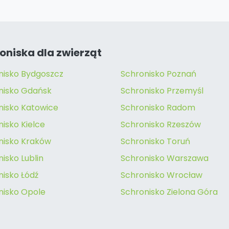
oniska dla zwierząt
nisko Bydgoszcz
Schronisko Poznań
nisko Gdańsk
Schronisko Przemyśl
nisko Katowice
Schronisko Radom
isko Kielce
Schronisko Rzeszów
nisko Kraków
Schronisko Toruń
isko Lublin
Schronisko Warszawa
nisko Łódź
Schronisko Wrocław
nisko Opole
Schronisko Zielona Góra