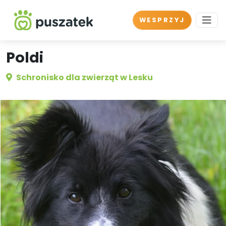
WESPRZYJ
Poldi
Schronisko dla zwierząt w Lesku