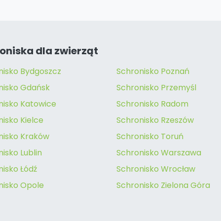
oniska dla zwierząt
nisko Bydgoszcz
Schronisko Poznań
nisko Gdańsk
Schronisko Przemyśl
nisko Katowice
Schronisko Radom
isko Kielce
Schronisko Rzeszów
nisko Kraków
Schronisko Toruń
isko Lublin
Schronisko Warszawa
nisko Łódź
Schronisko Wrocław
nisko Opole
Schronisko Zielona Góra