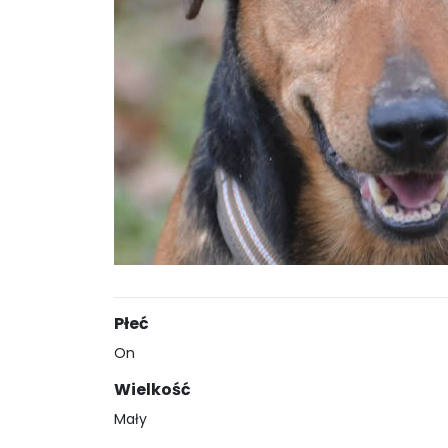
Płeć
On
Wielkość
Mały