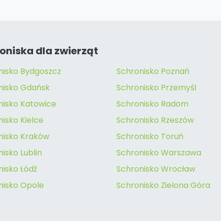
oniska dla zwierząt
nisko Bydgoszcz
Schronisko Poznań
nisko Gdańsk
Schronisko Przemyśl
nisko Katowice
Schronisko Radom
isko Kielce
Schronisko Rzeszów
nisko Kraków
Schronisko Toruń
isko Lublin
Schronisko Warszawa
nisko Łódź
Schronisko Wrocław
nisko Opole
Schronisko Zielona Góra