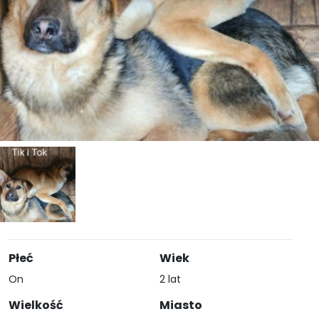
Płeć
Wiek
On
2 lat
Wielkość
Miasto