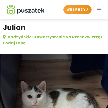
WESPRZYJ
Julian
Radzyńskie Stowarzyszenie Na Rzecz Zwierząt
Podaj Łapę