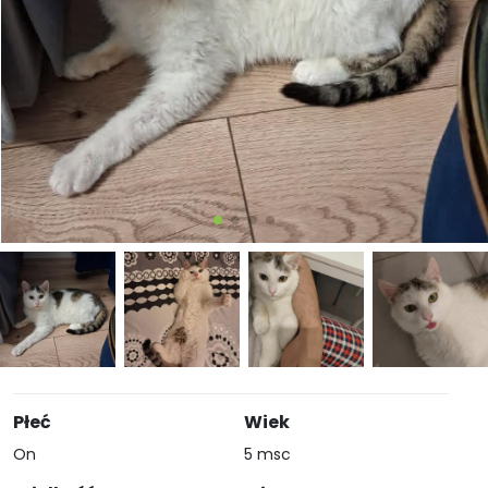
Płeć
Wiek
On
5 msc