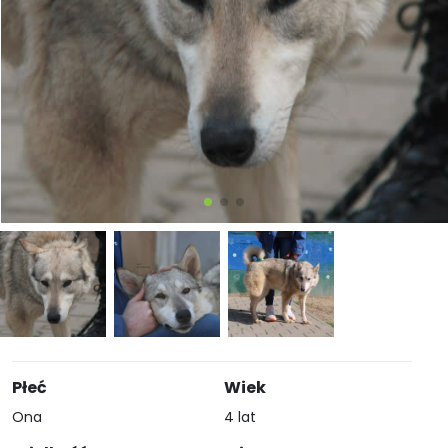
Płeć
Wiek
Ona
4 lat