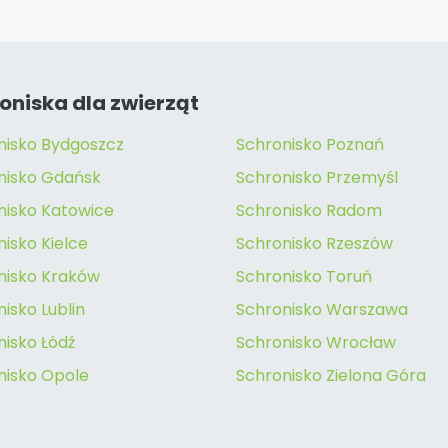
oniska dla zwierząt
nisko Bydgoszcz
Schronisko Poznań
nisko Gdańsk
Schronisko Przemyśl
nisko Katowice
Schronisko Radom
isko Kielce
Schronisko Rzeszów
nisko Kraków
Schronisko Toruń
isko Lublin
Schronisko Warszawa
nisko Łódź
Schronisko Wrocław
nisko Opole
Schronisko Zielona Góra