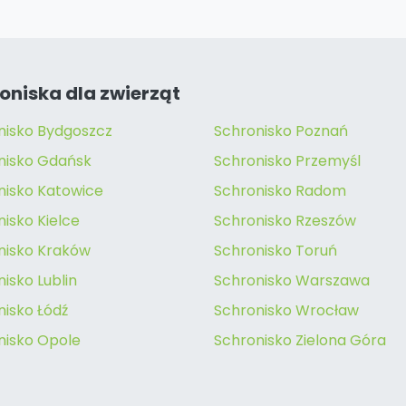
oniska dla zwierząt
nisko Bydgoszcz
Schronisko Poznań
nisko Gdańsk
Schronisko Przemyśl
nisko Katowice
Schronisko Radom
isko Kielce
Schronisko Rzeszów
nisko Kraków
Schronisko Toruń
isko Lublin
Schronisko Warszawa
nisko Łódź
Schronisko Wrocław
nisko Opole
Schronisko Zielona Góra