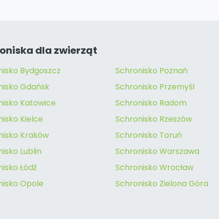
oniska dla zwierząt
nisko Bydgoszcz
Schronisko Poznań
nisko Gdańsk
Schronisko Przemyśl
nisko Katowice
Schronisko Radom
isko Kielce
Schronisko Rzeszów
nisko Kraków
Schronisko Toruń
isko Lublin
Schronisko Warszawa
nisko Łódź
Schronisko Wrocław
nisko Opole
Schronisko Zielona Góra