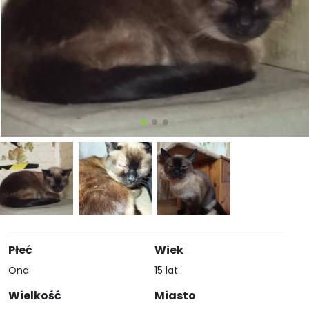
Płeć
Wiek
Ona
15 lat
Wielkość
Miasto