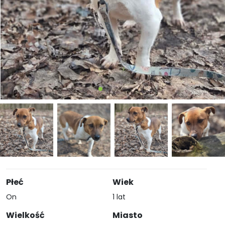
Płeć
Wiek
On
1 lat
Wielkość
Miasto