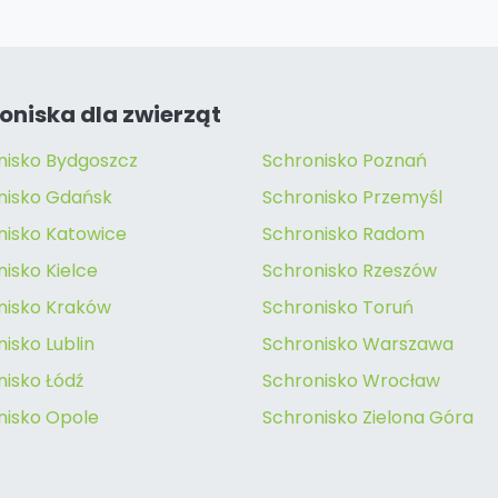
oniska dla zwierząt
nisko Bydgoszcz
Schronisko Poznań
nisko Gdańsk
Schronisko Przemyśl
nisko Katowice
Schronisko Radom
isko Kielce
Schronisko Rzeszów
nisko Kraków
Schronisko Toruń
isko Lublin
Schronisko Warszawa
nisko Łódź
Schronisko Wrocław
nisko Opole
Schronisko Zielona Góra