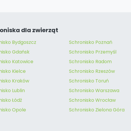
oniska dla zwierząt
nisko Bydgoszcz
Schronisko Poznań
nisko Gdańsk
Schronisko Przemyśl
nisko Katowice
Schronisko Radom
isko Kielce
Schronisko Rzeszów
nisko Kraków
Schronisko Toruń
isko Lublin
Schronisko Warszawa
nisko Łódź
Schronisko Wrocław
nisko Opole
Schronisko Zielona Góra