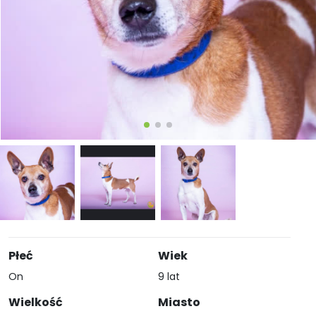
Płeć
Wiek
On
9 lat
Wielkość
Miasto